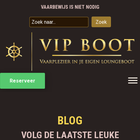
VAARBEWIJS IS NIET NODIG
JE EIGEN LUXE LOUNGEBOOT VOOR 9 PERSONEN
SPECIALE ARRANGEMENTEN
Zoek
VAREN VANAF €50 PER UUR
VAARBEWIJS IS NIET NODIG
Reserveer
BLOG
VOLG DE LAATSTE LEUKE