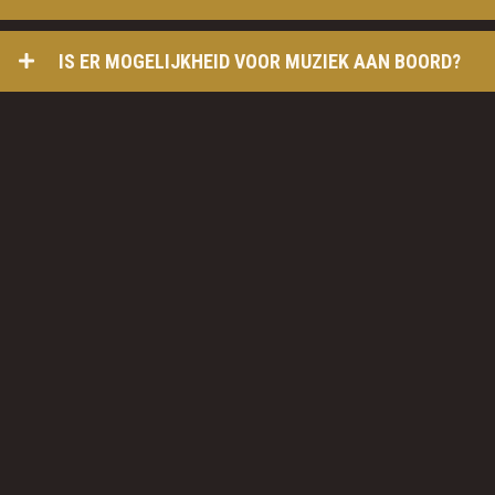
IS ER MOGELIJKHEID VOOR MUZIEK AAN BOORD?