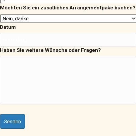
Möchten Sie ein zusatliches Arrangementpake buchen?
Datum
Haben Sie weitere Wünsche oder Fragen?
MM
slash
DD
slash
JJJJ